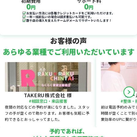
初期費用
サポート料
0
0
円
円
お支払い方法には各種クレジットカードをご利用いただけます。
一年一括前払いの場合は請求書払いも可能です。
数千店の導入を支えたチームがメールでサポートいたします！
お客様の声
あらゆる業種でご利用いただいています
TAKERU株式会社 様
オー
#相談窓口・来店接客
#整体・
夜間の対応などの予約が楽になりました。スタッ
前は電話予約のみで
フの手が空くので助かります。お客様も気軽に予
時間が空くことで別
約できるとおっしゃってました。
業効率のUPに繋が
予約であれば、