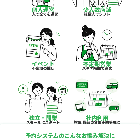
個人運営
少人数店舗
一人で全てを運営
複数人でシフト
イベント
不定期営業
不定期の催し
スキマ時間で運営
独立・開業
社内利用
スモールにスタート
施設/備品の貸出予約管理に
予約システムのこんなお悩み解決に