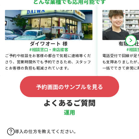
どんな業種でも応用可能です
ダイワオート 様
有限会社
#相談窓口・来店接客
#相談
ご予約や相談をお客様の都合で気軽に連絡等くだ
電話受付で回線が足
さり、営業時間外でも予約できるため、スタッフ
も支障ありましたが
とお客様の負担も軽減されています。
一括でできて非常に
予約画面のサンプルを見る
よくあるご質問
運用
導入の仕方を教えてください。